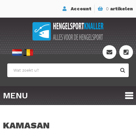
Account
0
artikelen
MENU
KAMASAN