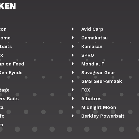
KEN
ton
Avid Carp
rome
Gamakatsu
baits
Kamasan
ix
SPRO
pion Feed
Mondial F
Den Eynde
Savagear Gear
GMS Geur-Smaak
Rage
FOX
rs Baits
Albatros
ta
Midnight Moon
fo
Berkley Powerbait
m