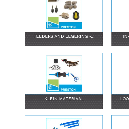
FEEDERS AND LEGERING -...
IN
KLEIN MATERIAAL
LOO