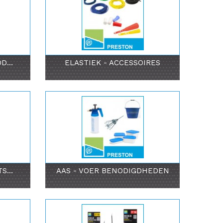
...
ELASTIEK - ACCESSOIRES
S...
AAS - VOER BENODIGDHEDEN