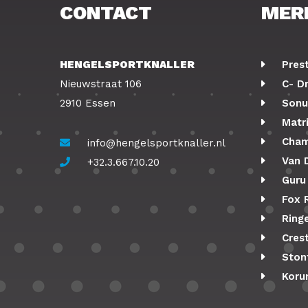
CONTACT
MER
HENGELSPORTKNALLER
Pres
Nieuwstraat 106
C- D
2910 Essen
Sonu
Matr
Cham
info@hengelsportknaller.nl
Van 
+32.3.667.10.20
Guru
Fox 
Ringe
Cres
Ston
Koru