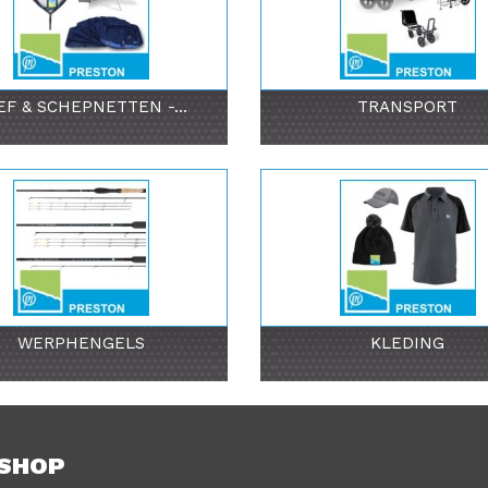
EF & SCHEPNETTEN -...
TRANSPORT
WERPHENGELS
KLEDING
BSHOP