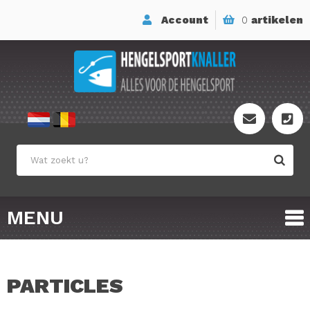
Account
0
artikelen
MENU
PARTICLES