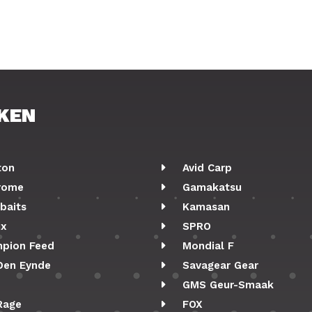
KEN
ton
Avid Carp
rome
Gamakatsu
baits
Kamasan
ix
SPRO
pion Feed
Mondial F
Den Eynde
Savagear Gear
GMS Geur-Smaak
Rage
FOX