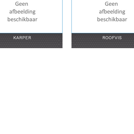
KARPER
ROOFVIS