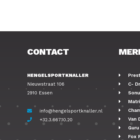
CONTACT
MER
HENGELSPORTKNALLER
Pres
Nieuwstraat 106
C- D
2910 Essen
Sonu
Matr
Cham
info@hengelsportknaller.nl
Van 
+32.3.667.10.20
Guru
Fox 