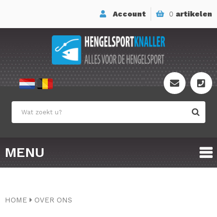
Account
0
artikelen
MENU
HOME
OVER ONS