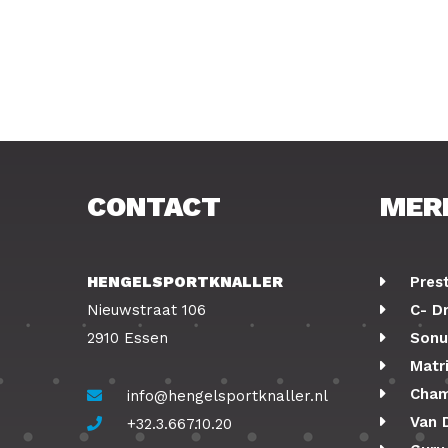
CONTACT
MER
HENGELSPORTKNALLER
Pres
Nieuwstraat 106
C- D
2910 Essen
Sonu
Matr
Cham
info@hengelsportknaller.nl
Van 
+32.3.667.10.20