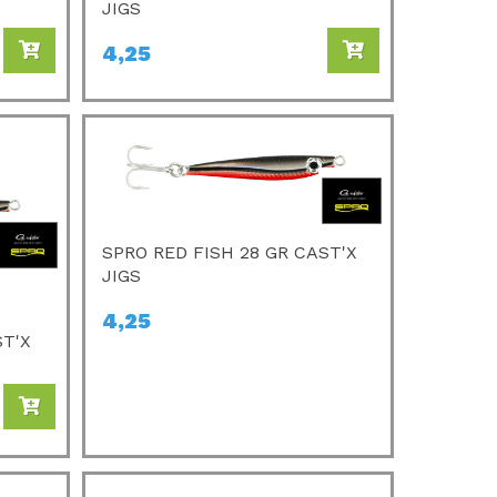
JIGS
4,25
SPRO RED FISH 28 GR CAST'X
JIGS
4,25
ST'X