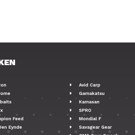
KEN
ton
Avid Carp
rome
Gamakatsu
baits
Kamasan
ix
SPRO
pion Feed
Mondial F
Den Eynde
Savagear Gear