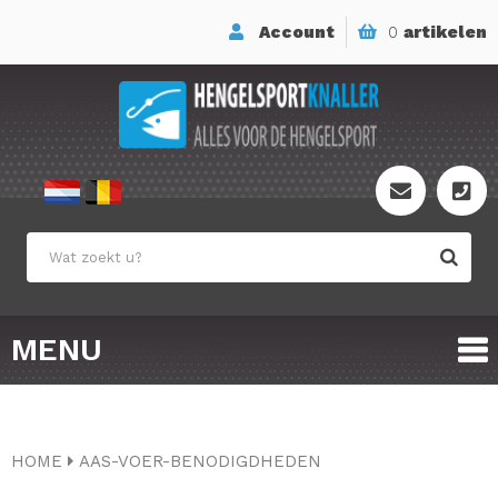
Account
0
artikelen
MENU
HOME
AAS-VOER-BENODIGDHEDEN