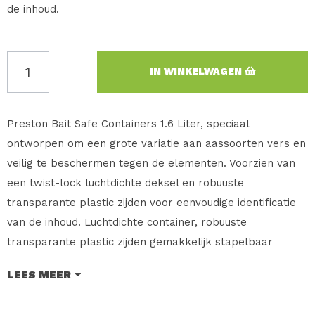
de inhoud.
IN WINKELWAGEN
Preston Bait Safe Containers 1.6 Liter, speciaal
ontworpen om een grote variatie aan aassoorten vers en
veilig te beschermen tegen de elementen. Voorzien van
een twist-lock luchtdichte deksel en robuuste
transparante plastic zijden voor eenvoudige identificatie
van de inhoud. Luchtdichte container, robuuste
transparante plastic zijden gemakkelijk stapelbaar
ontwerp. Deze Bait Safe Containers zijn te verkrijgen in
LEES MEER
diverse maten.
Merk: Preston Innovations