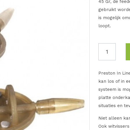
45 Gr, de feed
gebruikt worde
is mogelijk om
loopt.
Preston In Lin
kan los of in 
systeem is mog
platte onderk
situaties en t
Niet alleen k
Ook witvisser