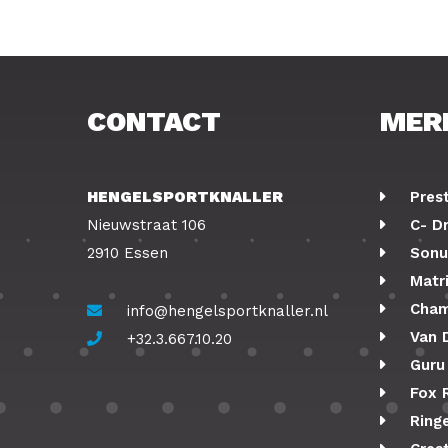
CONTACT
MER
HENGELSPORTKNALLER
Pres
Nieuwstraat 106
C- D
2910 Essen
Sonu
Matr
Cham
info@hengelsportknaller.nl
Van 
+32.3.667.10.20
Guru
Fox 
Ringe