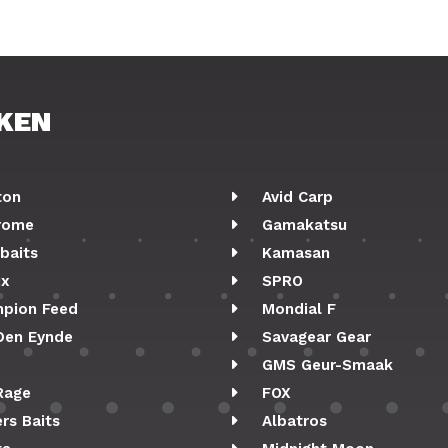
KEN
ton
Avid Carp
rome
Gamakatsu
baits
Kamasan
ix
SPRO
pion Feed
Mondial F
Den Eynde
Savagear Gear
GMS Geur-Smaak
Rage
FOX
rs Baits
Albatros