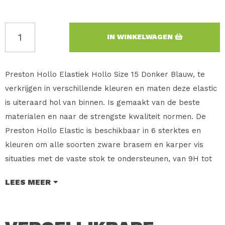
IN WINKELWAGEN
Preston Hollo Elastiek Hollo Size 15 Donker Blauw, te
verkrijgen in verschillende kleuren en maten deze elastic
is uiteraard hol van binnen. Is gemaakt van de beste
materialen en naar de strengste kwaliteit normen. De
Preston Hollo Elastic is beschikbaar in 6 sterktes en
kleuren om alle soorten zware brasem en karper vis
situaties met de vaste stok te ondersteunen, van 9H tot
de uiterst krachtige 19H. Hollo Elastic is grondig getest
LEES MEER
door Preston medewerkers, en wordt geleverd in 3
meter lange rollen in een verzegelde zak dat verzekert
dat het perfect bewaard blijft. Dank zij speciale