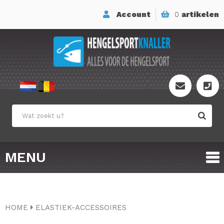
Account
0
artikelen
MENU
HOME
ELASTIEK-ACCESSOIRES