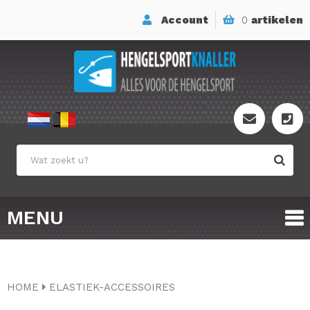
Account
0
artikelen
MENU
HOME
ELASTIEK-ACCESSOIRES