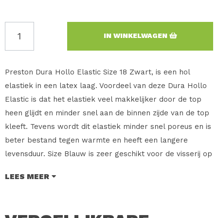
IN WINKELWAGEN
Preston Dura Hollo Elastic Size 18 Zwart, is een hol
elastiek in een latex laag. Voordeel van deze Dura Hollo
Elastic is dat het elastiek veel makkelijker door de top
heen glijdt en minder snel aan de binnen zijde van de top
kleeft. Tevens wordt dit elastiek minder snel poreus en is
beter bestand tegen warmte en heeft een langere
levensduur. Size Blauw is zeer geschikt voor de visserij op
voorn en brasem. De Size 10 en 12 zijn zeer geschikt voor
LEES MEER
de brasem en lichte karper visserij.
Merk: Preston Innovations
Type: Dura Hollo Elastic System