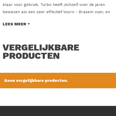
klaar voor gebruik. Turbo heeft zichzelf over de jaren
bewezen als een zeer effectief Voorn - Brasem voer, en
deze Feeder variant is niet anders. Geschikt voor vijvers,
LEES MEER
kanalen, rivieren en vijvers.
Merk: Marcel Van Den Eynde
VERGELIJKBARE
Soort: Grondvoer
Smaak: Feeder Turbo+
PRODUCTEN
Inhoud: 1 Kg.
Verkoopprijs: € 4.95
Geen vergelijkbare producten.