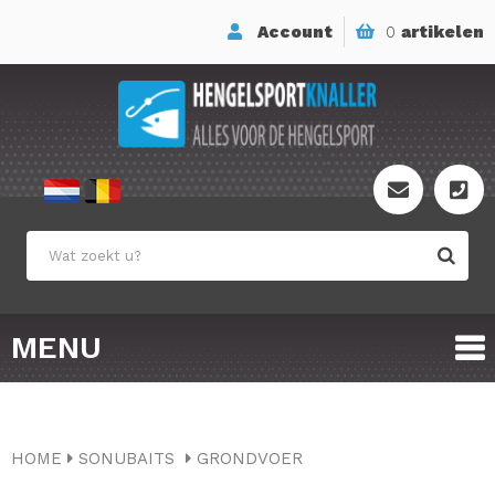
Account
0
artikelen
MENU
HOME
SONUBAITS
GRONDVOER