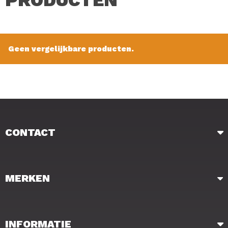
Zeer geschikt voor gevlochten en mono lijnen van Korum
Merk: Korum
Type: Xpert Specimen Barbless
Geen vergelijkbare producten.
Maat: 16
Inhoud: 10 Stuks
Verkoopprijs: € 2.45
CONTACT
MERKEN
INFORMATIE