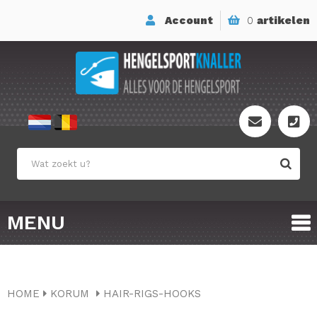
Account
0
artikelen
MENU
HOME
KORUM
HAIR-RIGS-HOOKS