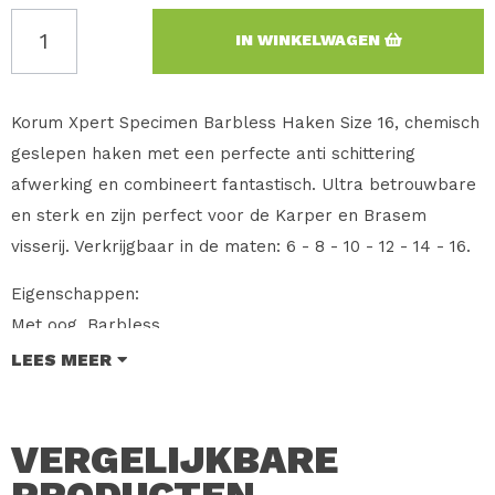
IN WINKELWAGEN
Korum Xpert Specimen Barbless Haken Size 16, chemisch
geslepen haken met een perfecte anti schittering
afwerking en combineert fantastisch. Ultra betrouwbare
en sterk en zijn perfect voor de Karper en Brasem
visserij. Verkrijgbaar in de maten: 6 - 8 - 10 - 12 - 14 - 16.
Eigenschappen:
Met oog, Barbless
Veelzijdige haak met een medium - heavy draad en korte
LEES MEER
steel
Anti schittering
VERGELIJKBARE
Chemisch en rechtgeslepen punt waardoor de haak
langer scherp blijft
PRODUCTEN