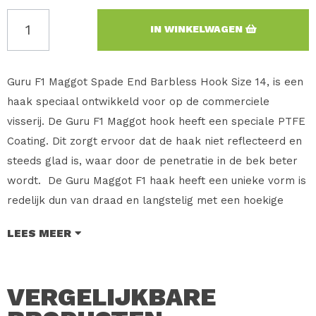
IN WINKELWAGEN
Guru F1 Maggot Spade End Barbless Hook Size 14, is een
haak speciaal ontwikkeld voor op de commerciele
visserij. De Guru F1 Maggot hook heeft een speciale PTFE
Coating. Dit zorgt ervoor dat de haak niet reflecteerd en
steeds glad is, waar door de penetratie in de bek beter
wordt. De Guru Maggot F1 haak heeft een unieke vorm is
redelijk dun van draad en langstelig met een hoekige
bocht. Wat er voor zorgt dat het haak aas perfect in
LEES MEER
deze bocht blijft zitten en de haak punt niet belemmert.
Verkrijgbaar in de maten: 14 – 16 – 18 – 20 – 22.
VERGELIJKBARE
Merk: Guru
Type: F1 Maggot Spade End Barbless Hook