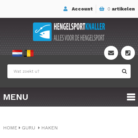
Account
0
artikelen
MENU
HOME
GURU
HAKEN