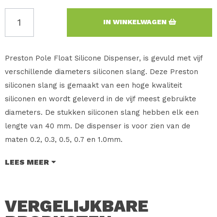
IN WINKELWAGEN
Preston Pole Float Silicone Dispenser, is gevuld met vijf
verschillende diameters siliconen slang. Deze Preston
siliconen slang is gemaakt van een hoge kwaliteit
siliconen en wordt geleverd in de vijf meest gebruikte
diameters. De stukken siliconen slang hebben elk een
lengte van 40 mm. De dispenser is voor zien van de
maten 0.2, 0.3, 0.5, 0.7 en 1.0mm.
Merk: Preston Innovations
LEES MEER
Type: Pole Float Silicone Dispenser
Maat: 0.2, 0.3, 0.5, 0.7 en 1.0mm.
VERGELIJKBARE
Inhoud: 1 Stuks