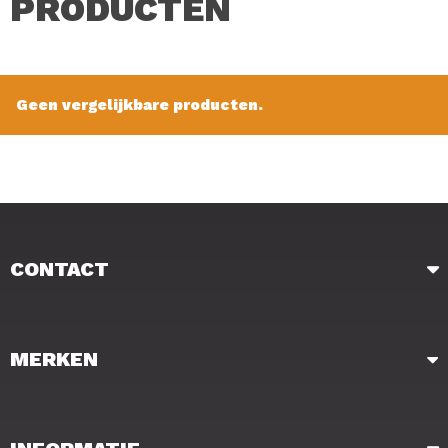
PRODUCTEN
Verkoopprijs: € 8.50
Geen vergelijkbare producten.
CONTACT
MERKEN