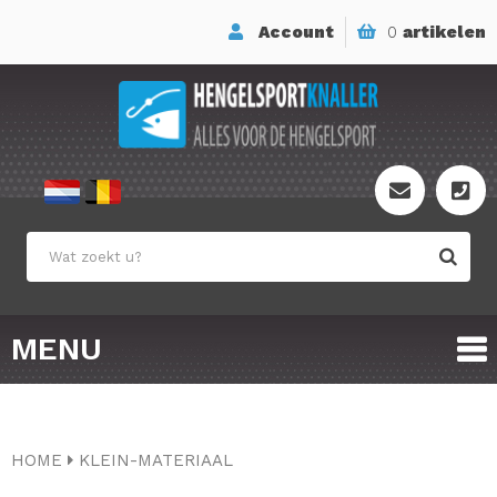
Account
0
artikelen
MENU
HOME
KLEIN-MATERIAAL