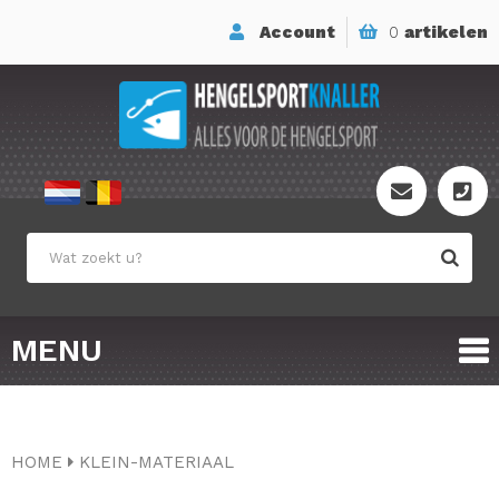
Account
0
artikelen
MENU
HOME
KLEIN-MATERIAAL