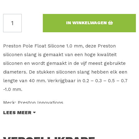
IN WINKELWAGEN
Preston Pole Float Silicone 1.0 mm, deze Preston
siliconen slang is gemaakt van een hoge kwaliteit
siliconen en wordt gemaakt in de vijf meest gebruikte
diameters. De stukken siliconen slang hebben elk een
lengte van 40 mm. Verkrijgbaar in 0.2 – 0.3 – 0.5 – 0.7
-1.0 mm.
Merk: Preston Innovations
Type: Pole Float Silicone
LEES MEER
Maat: 1.0 mm
Inhoud: 15 Stuks