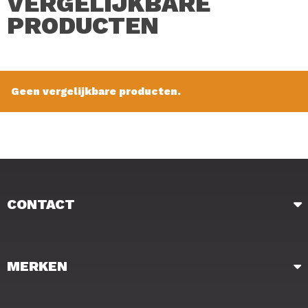
VERGELIJKBARE
Verkoopprijs: € 2.95
PRODUCTEN
Geen vergelijkbare producten.
CONTACT
MERKEN