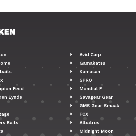
KEN
ton
Avid Carp
rome
Gamakatsu
baits
Kamasan
ix
SPRO
pion Feed
Mondial F
Den Eynde
Savagear Gear
GMS Geur-Smaak
Rage
FOX
rs Baits
Albatros
ta
Midnight Moon