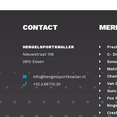
CONTACT
MER
HENGELSPORTKNALLER
Pres
Nieuwstraat 106
C- D
2910 Essen
Sonu
Matr
Cham
info@hengelsportknaller.nl
Van 
+32.3.667.10.20
Guru
Fox 
Ringe
Cres