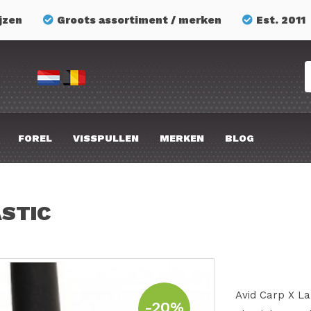
jzen
Groots assortiment / merken
Est. 2011
FOREL
VISSPULLEN
MERKEN
BLOG
ASTIC
Avid Carp X La
-20%