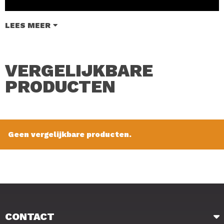
LEES MEER
VERGELIJKBARE
PRODUCTEN
Matrix Medium Snag Free Landing Net 50 x 40 cm, is
speciaal ontworpen om te combineren met het gebruik
van haken met een weerhaak en is ideaal tijdens het
vissen op witvis. het net heeft een onopvallende zwarte
Geen vergelijkbare producten.
aluminium rand en zwart meshen is voorzien van een
robuust kunststof spreidblok met anti-corrosie metalen
schroefdraad. Verkrijgbaar in 2 formaten: Small en
Medium.
Kenmerken van de Matrix Snag Free Landing Net.
CONTACT
• Ontworpen om te combineren met het gebruik van