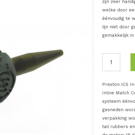
zijn zeer hand
welke door ee
éénvoudig te w
lijn niet door
gemakkelijk in
Preston ICS In
Inline Match C
systeem éénvou
gesneden worde
verpakking wo
tail rubbers e