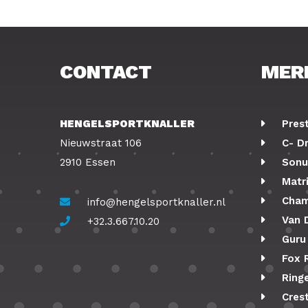
CONTACT
MER
HENGELSPORTKNALLER
Pres
Nieuwstraat 106
C- D
2910 Essen
Sonu
Matr
Cham
info@hengelsportknaller.nl
Van 
+32.3.667.10.20
Guru
Fox 
Ringe
Cres