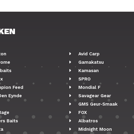
KEN
ton
Avid Carp
rome
Gamakatsu
baits
Kamasan
ix
SPRO
pion Feed
Mondial F
Den Eynde
Savagear Gear
GMS Geur-Smaak
Rage
FOX
rs Baits
Albatros
ta
Midnight Moon