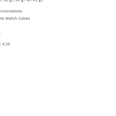
, 20 gr, 30 gr en 45 gr.
Innovations
ine Match Cubes
s
€ 4.25