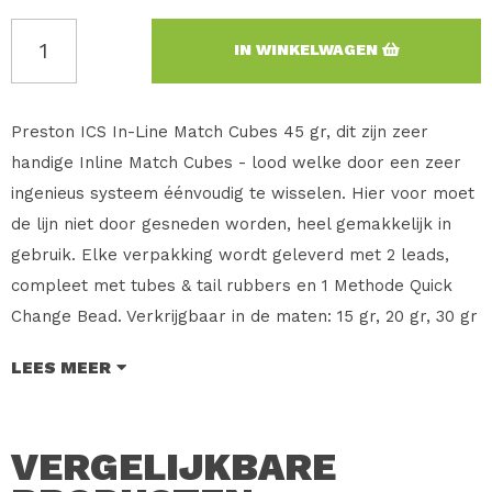
IN WINKELWAGEN
Preston ICS In-Line Match Cubes 45 gr, dit zijn zeer
handige Inline Match Cubes - lood welke door een zeer
ingenieus systeem éénvoudig te wisselen. Hier voor moet
de lijn niet door gesneden worden, heel gemakkelijk in
gebruik. Elke verpakking wordt geleverd met 2 leads,
compleet met tubes & tail rubbers en 1 Methode Quick
Change Bead. Verkrijgbaar in de maten: 15 gr, 20 gr, 30 gr
en 45 gr.
LEES MEER
Merk: Preston Innovations
Type: ICS In-Line Match Cubes
VERGELIJKBARE
Maat: 45 Gr
Inhoud: 2 Stuks