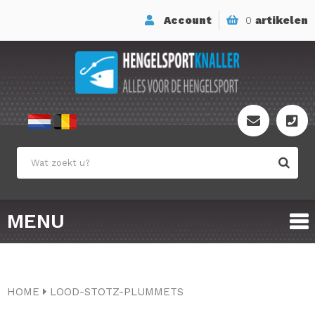
Account
0
artikelen
MENU
HOME
LOOD-STOTZ-PLUMMETS