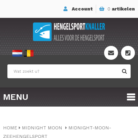
Account
0
artikelen
MENU
HOME
MIDNIGHT MOON
MIDNIGHT-MOON-
ZEEHENGELSPORT