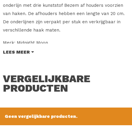
onderlijn met drie kunststof Bezem af houders voorzien
van haken. De afhouders hebben een lengte van 20 cm.
De onderlijnen zijn verpakt per stuk en verkrijgbaar in
verschillende haak maten.
Merk: Midnight Moon
Type: Platvis Onderlijn
LEES MEER
Soort: Platvis Onderlijn met 3 x Bezem af houders
Haak maat: 6
VERGELIJKBARE
Inhoud: 1 Stuk
PRODUCTEN
Verkoopprijs: € 3.95
Geen vergelijkbare producten.