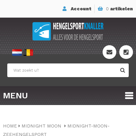
Account
0
artikelen
MENU
HOME
MIDNIGHT MOON
MIDNIGHT-MOON-
ZEEHENGELSPORT