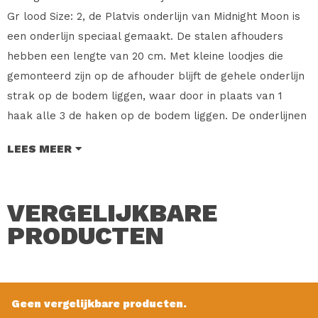
Gr lood Size: 2, de Platvis onderlijn van Midnight Moon is
een onderlijn speciaal gemaakt. De stalen afhouders
hebben een lengte van 20 cm. Met kleine loodjes die
gemonteerd zijn op de afhouder blijft de gehele onderlijn
strak op de bodem liggen, waar door in plaats van 1
haak alle 3 de haken op de bodem liggen. De onderlijnen
zijn verpakt per stuk en verkrijgbaar in verschillende
LEES MEER
haak maten.
Merk: Midnight Moon
VERGELIJKBARE
Type: Platvis Onderlijn
Soort: Platvis Onderlijn met Staal af houders en 14 Gr
PRODUCTEN
lood
Haak maat: 2
Inhoud: 1 Stuk
Geen vergelijkbare producten.
Verkoopprijs: € 4.65