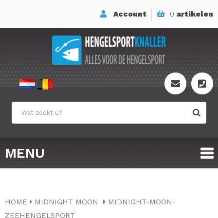
Account
0
artikelen
MENU
HOME
MIDNIGHT MOON
MIDNIGHT-MOON-
ZEEHENGELSPORT