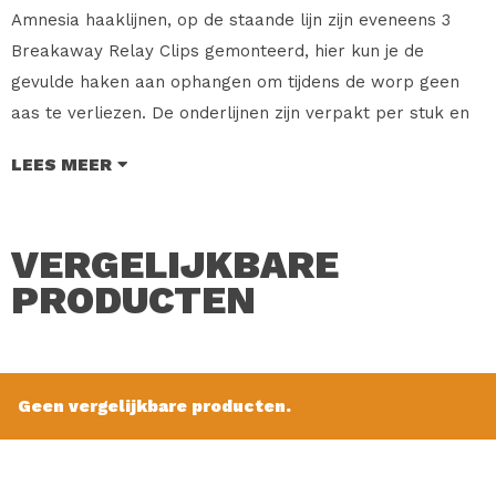
Amnesia haaklijnen, op de staande lijn zijn eveneens 3
Breakaway Relay Clips gemonteerd, hier kun je de
gevulde haken aan ophangen om tijdens de worp geen
aas te verliezen. De onderlijnen zijn verpakt per stuk en
verkrijgbaar in verschillende haak maten.
LEES MEER
Merk: Midnight Moon
Type: Platvis Onderlijn
VERGELIJKBARE
Soort: Platvis Onderlijn met Relay Clip
Haak maat: 4
PRODUCTEN
Inhoud: 1 Stuk
Verkoopprijs: € 3.15
Geen vergelijkbare producten.