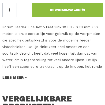
IN WINKELWAGEN
Korum Feeder Line Reflo Fast Sink 10 LB - 0.28 mm 250
meter, is onze eerste lijn voor gebruik op de werpmolen
die specifiek ontwikkeld is voor de moderne feeder
vistechnieken. De lijn zinkt zeer snel omdat ze een
soortelijk gewicht heeft dat veel hoger ligt dan dat van
water, dit in tegenstelling tot veel andere lijnen. De lijn
heeft een superieure trekkracht op de knopen, het ronde
profiel en de zachte olijfgroene finish maken haar perfect
LEES MEER
te gebruiken voor het moderne feedervissen.
KENMERKEN: Soortelijk gewicht ligt een stuk hoger dan
dat van water, Niet glanzende, olijfgroene finish, Soepel,
VERGELIJKBARE
rond profiel, Superieure trekkracht, ook op de knopen,