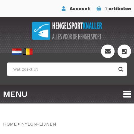
Account
0
artikelen
MENU
HOME
NYLON-LIJNEN