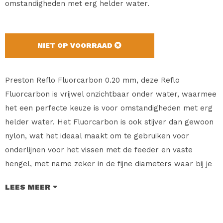
omstandigheden met erg helder water.
NIET OP VOORRAAD
Preston Reflo Fluorcarbon 0.20 mm, deze Reflo
Fluorcarbon is vrijwel onzichtbaar onder water, waarmee
het een perfecte keuze is voor omstandigheden met erg
helder water. Het Fluorcarbon is ook stijver dan gewoon
nylon, wat het ideaal maakt om te gebruiken voor
onderlijnen voor het vissen met de feeder en vaste
hengel, met name zeker in de fijne diameters waar bij je
vaak last hebt van in de war raken. Vervaardigd van
LEES MEER
100% fluorocarbon. Beschikbaar in negen diameters
vanaf 8 tot en met 22/00, zodat het bij alle vismethoden
vanaf het vaste hengel vissen op voorn tot en met vissen