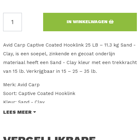
IN WINKELWAGEN
Avid Carp Captive Coated Hooklink 25 LB – 11.3 kg Sand -
Clay, is een soepel, zinkende en gecoat onderlijn
materiaal heeft een Sand - Clay kleur met een trekkracht
van 15 lb. Verkrijgbaar in 15 – 25 – 35 lb.
Merk: Avid Carp
Soort: Captive Coated Hooklink
Kleur: Sand - Clay
Trekkracht: 25lb – 11.3 Kg
LEES MEER
Lengte: 20 Meter
Verkoopprijs: € 19.95