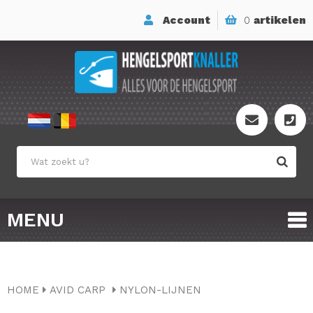
Account
0
artikelen
MENU
HOME
AVID CARP
NYLON-LIJNEN