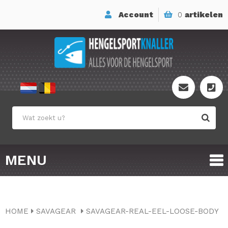
Account
0
artikelen
MENU
HOME
SAVAGEAR
SAVAGEAR-REAL-EEL-LOOSE-BODY