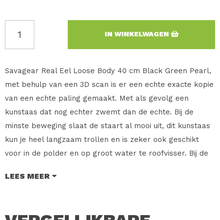
IN WINKELWAGEN
Savagear Real Eel Loose Body 40 cm Black Green Pearl,
met behulp van een 3D scan is er een echte exacte kopie
van een echte paling gemaakt. Met als gevolg een
kunstaas dat nog echter zwemt dan de echte. Bij de
minste beweging slaat de staart al mooi uit, dit kunstaas
kun je heel langzaam trollen en is zeker ook geschikt
voor in de polder en op groot water te roofvisser. Bij de
SG Real Eel van 15 cm wordt er een Jighead gratis
LEES MEER
meegeleverd, de 20 - 30 en 40cm wordt er een Jighead
en een Stinger met dreg gratis mee geleverd.
Verkrijgbaar in 15cm, 20cm 30cm en 40 cm en veel