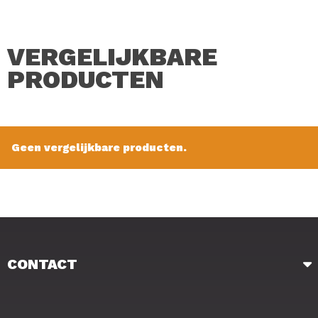
VERGELIJKBARE
PRODUCTEN
Matrix Rig and Storage Cases Large, heeft ruimte voor
wel 200 onderlijnen. Aan de binnenzijde van de case zijn
lus houders geplaatst op 4, 6, 8, 10 en 12 inch. Voorzien
van een magnetische sluiting, rubber seal om vocht
Geen vergelijkbare producten.
buiten te houden, 20 duurzame haak houders die wel 10
haken per stuk kunnen vasthouden. Zware kwaliteit die
de onderlijnen beschermd houden tegen UV straling.
Verkrijgbaar in Small en Large.
Merk: Matrix
CONTACT
Type: Rig and Storage Cases
Maat: Large
Inhoud: 1 Stuk