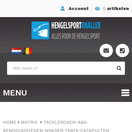
Account
0
artikelen
MENU
HOME
MATRIX
TACKLEBOXEN-AAS-
BENODIGDHEDEN-WINDER-TRAYS-CATAPULTEN