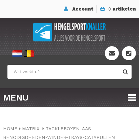
Account
0
artikelen
MENU
HOME
MATRIX
TACKLEBOXEN-AAS-
BENODIGDHEDEN-WINDER-TRAYS-CATAPULTEN