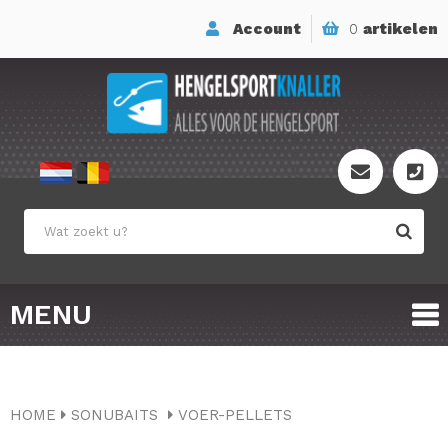
Account
0
artikelen
MENU
HOME
SONUBAITS
VOER-PELLETS