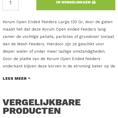
IN WINKELWAGEN
Korum Open Ended Feeders Large 120 Gr, door de gaten
maakt het dat deze Korum Open ended Feeders lang
zamer de vochtige pellets, particles of grondvoer loslaat
dan de Mesh Feeders. Hierdoor zijn ze geschikt voor
dieper water of onder meer lastige omstandigheden.
Door de platte van de Korum Open Ended feeders
onderkant blijven deze korven in de stroming beter op de
bodem liggen. Verkrijgbaar in verschillende maten:
LEES MEER
Medium 30 – 45 - 60 - 75 – 90 gr, Large 60 – 120 - 150 gr.
Merk: Korum
VERGELIJKBARE
Type: Open Ended Feeders
Maat: Large 120 Gr
PRODUCTEN
Inhoud: 1 Stuk