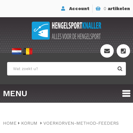
Account
0
artikelen
MENU
HOME
KORUM
VOERKORVEN-METHOD-FEEDERS