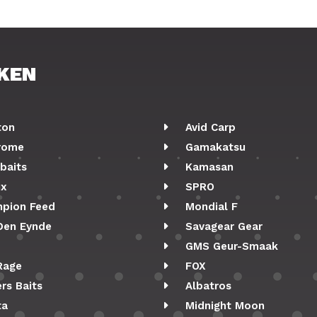
KEN
ton
Avid Carp
rome
Gamakatsu
baits
Kamasan
ix
SPRO
pion Feed
Mondial F
Den Eynde
Savagear Gear
GMS Geur-Smaak
Rage
FOX
rs Baits
Albatros
ta
Midnight Moon