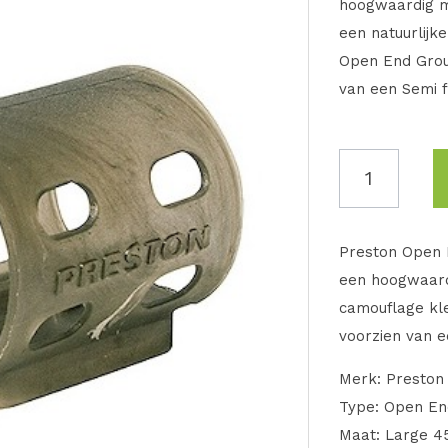
hoogwaardig m
een natuurlijk
Open End Groun
van een Semi f
Preston Open E
een hoogwaard
camouflage kle
voorzien van e
Merk: Preston 
Type: Open En
Maat: Large 4