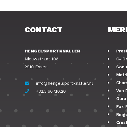
CONTACT
MER
HENGELSPORTKNALLER
Pres
Nieuwstraat 106
C- D
2910 Essen
Sonu
Matr
Cham
info@hengelsportknaller.nl
Van 
+32.3.667.10.20
Guru
Fox 
Ringe
Cres