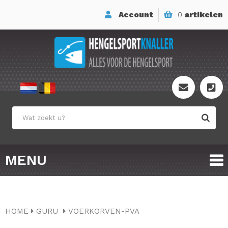
Account
0
artikelen
MENU
HOME
GURU
VOERKORVEN-PVA