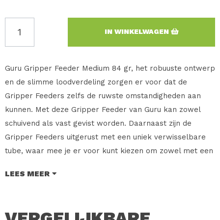
IN WINKELWAGEN
Guru Gripper Feeder Medium 84 gr, het robuuste ontwerp
en de slimme loodverdeling zorgen er voor dat de
Gripper Feeders zelfs de ruwste omstandigheden aan
kunnen. Met deze Gripper Feeder van Guru kan zowel
schuivend als vast gevist worden. Daarnaast zijn de
Gripper Feeders uitgerust met een uniek verwisselbare
tube, waar mee je er voor kunt kiezen om zowel met een
In - Line als met een wartel montage te vissen. Door het
LEES MEER
slimme Guru ontwerp is de Gripper Feeder ideaal om in
hard stromend water te gebruiken, door de speciale
camo kleur die goed wegvalt tegen de bodem kleur.
VERGELIJKBARE
Verkrijgbaar in Medium en Large, in de gewichten 1oz –