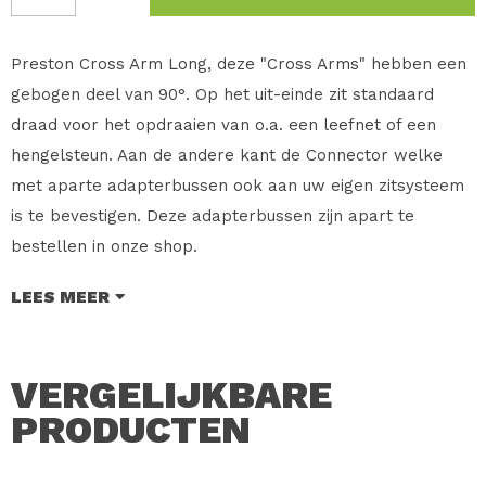
Preston Cross Arm Long, deze "Cross Arms" hebben een
gebogen deel van 90°. Op het uit-einde zit standaard
draad voor het opdraaien van o.a. een leefnet of een
hengelsteun. Aan de andere kant de Connector welke
met aparte adapterbussen ook aan uw eigen zitsysteem
is te bevestigen. Deze adapterbussen zijn apart te
bestellen in onze shop.
LEES MEER
Merk: Preston Innovations
Type: Cross Arm
Maat: Long 30 cm
VERGELIJKBARE
Inhoud: 1 Stuk
PRODUCTEN
Verkoopprijs: € 20.95