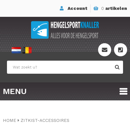
Account
0
artikelen
MENU
HOME
ZITKIST-ACCESSOIRES