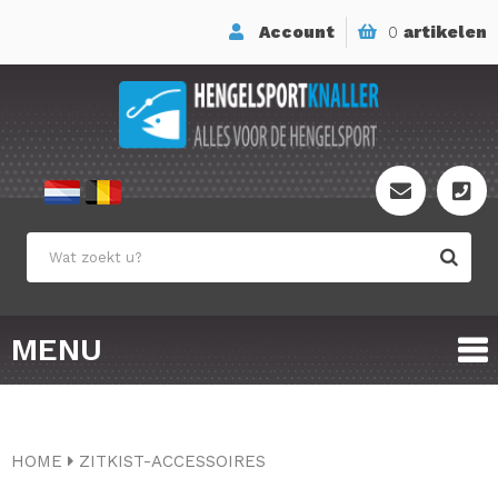
Account
0
artikelen
MENU
HOME
ZITKIST-ACCESSOIRES