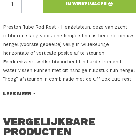
IN WINKELWAGEN
Preston Tube Rod Rest - Hengelsteun, deze van zacht
rubberen slang voorziene hengelsteun is bedoeld om uw
hengel (voorste gedeelte) veilig in willekeurige
horizontale of verticale positie af te steunen.
Feedervissers welke bijvoorbeeld in hard stromend
water vissen kunnen met dit handige hulpstuk hun hengel
"hoog" afsteunen in combinatie met de Off Box Butt rest.
Simpel en effectief. Voorzien van standaard draad, dus
LEES MEER
ook geschikt voor uw eigen zitsysteem - banksticks.
De systemen van Preston zijn uit te breiden met veel
VERGELIJKBARE
accessoires welke elders zijn te vinden in onze shop.
PRODUCTEN
Merk: Preston Innovations