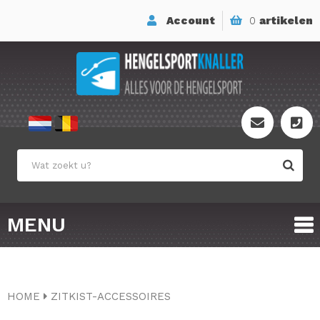
Account
0
artikelen
MENU
HOME
ZITKIST-ACCESSOIRES