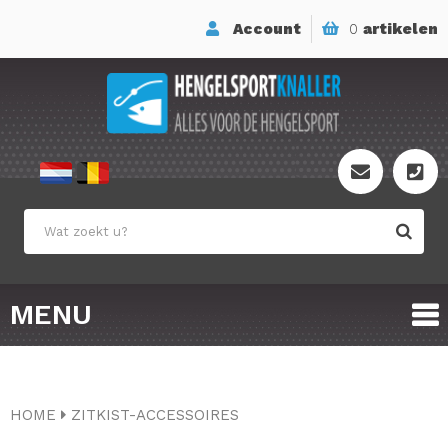
Account
0
artikelen
MENU
HOME
ZITKIST-ACCESSOIRES