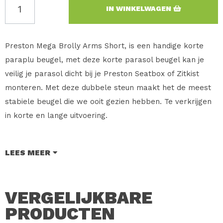
IN WINKELWAGEN
Preston Mega Brolly Arms Short, is een handige korte
paraplu beugel, met deze korte parasol beugel kan je
veilig je parasol dicht bij je Preston Seatbox of Zitkist
monteren. Met deze dubbele steun maakt het de meest
stabiele beugel die we ooit gezien hebben. Te verkrijgen
in korte en lange uitvoering.
Merk: Preston Innovations
LEES MEER
Type: Mega Brolly Arms
Maat: Short
Inhoud: 1 Stuk
VERGELIJKBARE
PRODUCTEN
Verkoopprijs: € 29.95